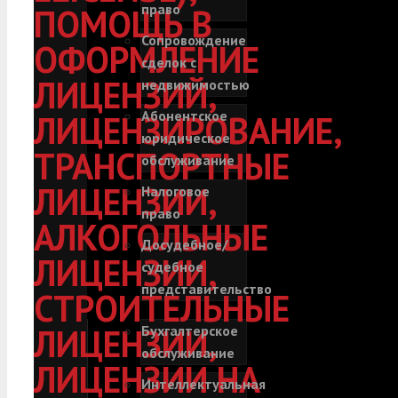
право
ПОМОЩЬ В
Сопровождение
ОФОРМЛЕНИЕ
сделок с
ЛИЦЕНЗИЙ,
недвижимостью
Абонентское
ЛИЦЕНЗИРОВАНИЕ,
юридическое
ТРАНСПОРТНЫЕ
обслуживание
ЛИЦЕНЗИИ,
Налоговое
право
АЛКОГОЛЬНЫЕ
Досудебное/
ЛИЦЕНЗИИ,
судебное
представительство
СТРОИТЕЛЬНЫЕ
ЛИЦЕНЗИИ,
Бухгалтерское
обслуживание
ЛИЦЕНЗИИ НА
Интеллектуальная