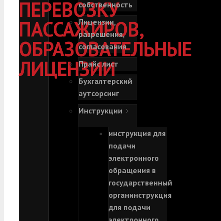
ПЕРЕВОЗКУ
собственность
ПАССАЖИРОВ,
Лицензии,
разрешения,
ОБРАЗОВАТЕЛЬНЫЕ
согласования
ЛИЦЕНЗИИ
Прайс лист
Бухгалтерский
аутсорсинг
Инструкции
инструкция для
подачи
электронного
обращения в
государственный
орган
инструкция
для подачи
электронного