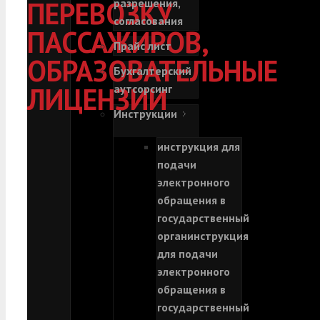
ПЕРЕВОЗКУ
разрешения,
согласования
ПАССАЖИРОВ,
Прайс лист
ОБРАЗОВАТЕЛЬНЫЕ
Бухгалтерский
ЛИЦЕНЗИИ
аутсорсинг
Инструкции
инструкция для
подачи
электронного
обращения в
государственный
орган
инструкция
для подачи
электронного
обращения в
государственный