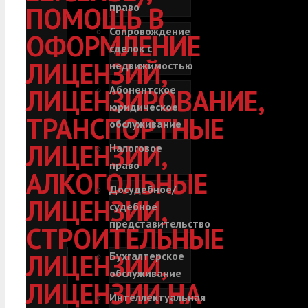
право
ПОМОЩЬ В
Сопровождение
ОФОРМЛЕНИЕ
сделок с
ЛИЦЕНЗИЙ,
недвижимостью
Абонентское
ЛИЦЕНЗИРОВАНИЕ,
юридическое
ТРАНСПОРТНЫЕ
обслуживание
ЛИЦЕНЗИИ,
Налоговое
право
АЛКОГОЛЬНЫЕ
Досудебное/
ЛИЦЕНЗИИ,
судебное
представительство
СТРОИТЕЛЬНЫЕ
ЛИЦЕНЗИИ,
Бухгалтерское
обслуживание
ЛИЦЕНЗИИ НА
Интеллектуальная