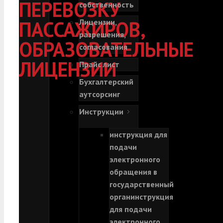
ПЕРЕВОЗКУ
собственность
ПАССАЖИРОВ,
Лицензии,
разрешения,
ОБРАЗОВАТЕЛЬНЫЕ
согласования
ЛИЦЕНЗИИ
Прайс лист
Бухгалтерский
аутсорсинг
Инструкции
инструкция для
подачи
электронного
обращения в
государственный
орган
инструкция
для подачи
электронного