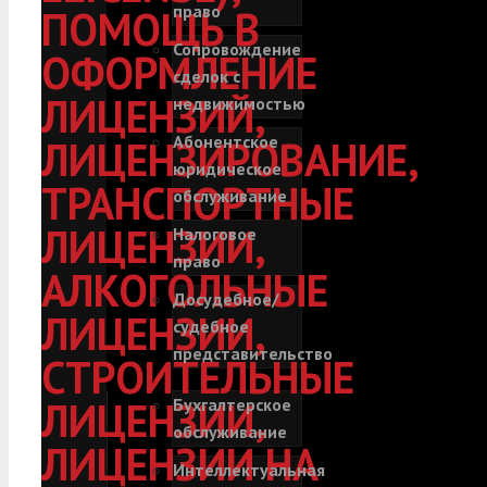
право
ПОМОЩЬ В
Сопровождение
ОФОРМЛЕНИЕ
сделок с
ЛИЦЕНЗИЙ,
недвижимостью
Абонентское
ЛИЦЕНЗИРОВАНИЕ,
юридическое
ТРАНСПОРТНЫЕ
обслуживание
ЛИЦЕНЗИИ,
Налоговое
право
АЛКОГОЛЬНЫЕ
Досудебное/
ЛИЦЕНЗИИ,
судебное
представительство
СТРОИТЕЛЬНЫЕ
ЛИЦЕНЗИИ,
Бухгалтерское
обслуживание
ЛИЦЕНЗИИ НА
Интеллектуальная