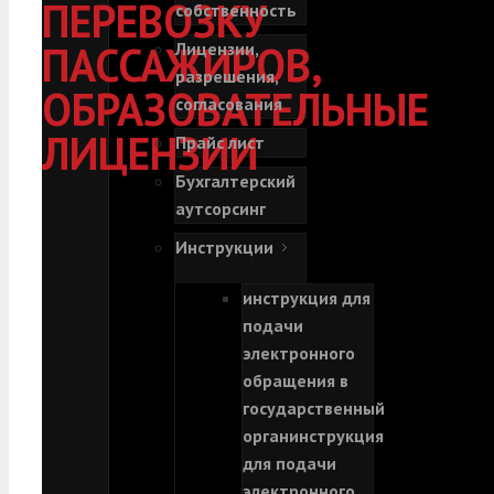
ПЕРЕВОЗКУ
собственность
ПАССАЖИРОВ,
Лицензии,
разрешения,
ОБРАЗОВАТЕЛЬНЫЕ
согласования
ЛИЦЕНЗИИ
Прайс лист
Бухгалтерский
аутсорсинг
Инструкции
инструкция для
подачи
электронного
обращения в
государственный
орган
инструкция
для подачи
электронного