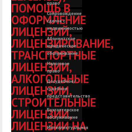
право
ПОМОЩЬ В
Сопровождение
ОФОРМЛЕНИЕ
сделок с
ЛИЦЕНЗИЙ,
недвижимостью
Абонентское
ЛИЦЕНЗИРОВАНИЕ,
юридическое
ТРАНСПОРТНЫЕ
обслуживание
ЛИЦЕНЗИИ,
Налоговое
право
АЛКОГОЛЬНЫЕ
Досудебное/
ЛИЦЕНЗИИ,
судебное
представительство
СТРОИТЕЛЬНЫЕ
ЛИЦЕНЗИИ,
Бухгалтерское
обслуживание
ЛИЦЕНЗИИ НА
Интеллектуальная